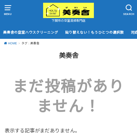
MENU
SEARCH
下関市の空室清掃専門店
美奏舎の空室ハウスクリーニング
貼り替えない！もうひとつの選択肢
対
HOME
タグ : 美奏舎
美奏舎
まだ投稿があり
ません！
表示する記事がまだありません。