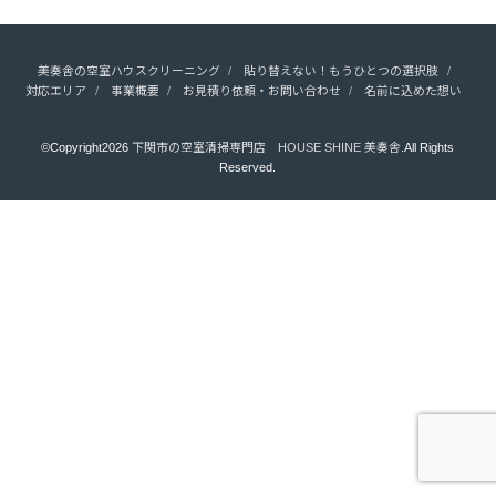
美奏舎の空室ハウスクリーニング
貼り替えない！もうひとつの選択肢
対応エリア
事業概要
お見積り依頼・お問い合わせ
名前に込めた想い
©Copyright2026
下関市の空室清掃専門店 HOUSE SHINE 美奏舎
.All Rights
Reserved.