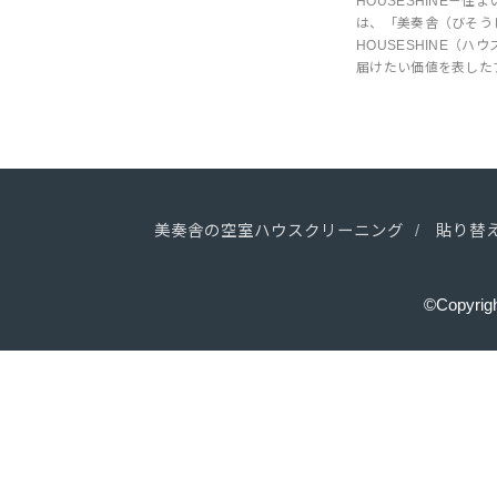
HOUSESHINE－
は、「美奏舎（びそう
HOUSESHINE（
届けたい価値を表した
美奏舎の空室ハウスクリーニング
貼り替
©Copyrig