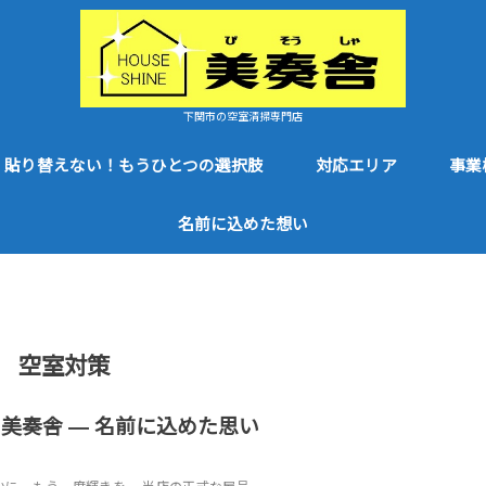
下関市の空室清掃専門店
貼り替えない！もうひとつの選択肢
対応エリア
事業
名前に込めた想い
空室対策
未分類
NE美奏舎 ― 名前に込めた思い