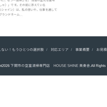
住まいに、もう一度輝きを。 当店の正式な屋号
しゃ）」です。その前に添えている
ハウスシャイン）は、私の想いや、仕事を通して
ブランドネーム…
えない！もうひとつの選択肢
対応エリア
事業概要
お見
ht2026
下関市の空室清掃専門店 HOUSE SHINE 美奏舎
.All Right