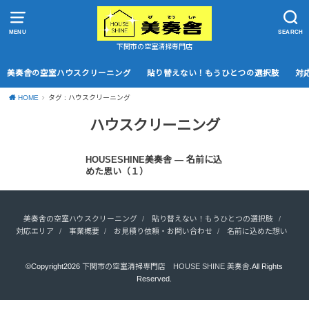
MENU
SEARCH
下関市の空室清掃専門店
美奏舎の空室ハウスクリーニング
貼り替えない！もうひとつの選択肢
対
HOME
タグ : ハウスクリーニング
ハウスクリーニング
未分類
HOUSESHINE美奏舎 ― 名前に込
めた思い（１）
美奏舎の空室ハウスクリーニング
貼り替えない！もうひとつの選択肢
対応エリア
事業概要
お見積り依頼・お問い合わせ
名前に込めた想い
©Copyright2026
下関市の空室清掃専門店 HOUSE SHINE 美奏舎
.All Rights
Reserved.