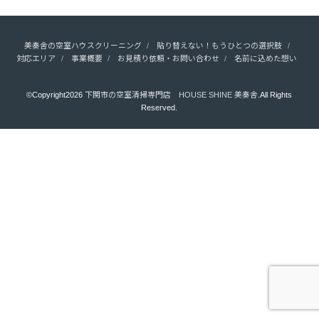
美奏舎の空室ハウスクリーニング
貼り替えない！もうひとつの選択肢
対応エリア
事業概要
お見積り依頼・お問い合わせ
名前に込めた想い
©Copyright2026
下関市の空室清掃専門店 HOUSE SHINE 美奏舎
.All Rights
Reserved.