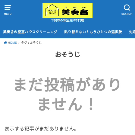
MENU
SEARCH
下関市の空室清掃専門店
美奏舎の空室ハウスクリーニング
貼り替えない！もうひとつの選択肢
対
HOME
タグ : おそうじ
おそうじ
まだ投稿があり
ません！
表示する記事がまだありません。